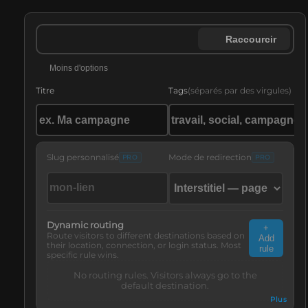
Raccourcir
Moins d'options
Titre
Tags
(
séparés par des virgules
)
Slug personnalisé
Mode de redirection
PRO
PRO
Dynamic routing
+
Route visitors to different destinations based on
Add
their location, connection, or login status. Most
rule
specific rule wins.
No routing rules. Visitors always go to the
default destination.
Plus