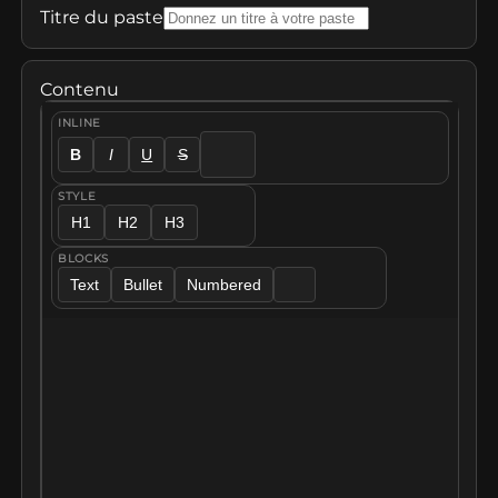
Titre du paste
Contenu
INLINE
B
I
U
S
STYLE
H1
H2
H3
BLOCKS
Text
Bullet
Numbered